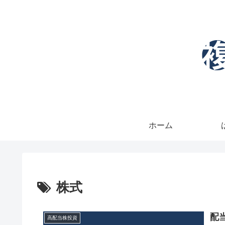
ホーム
株式
配
高配当株投資