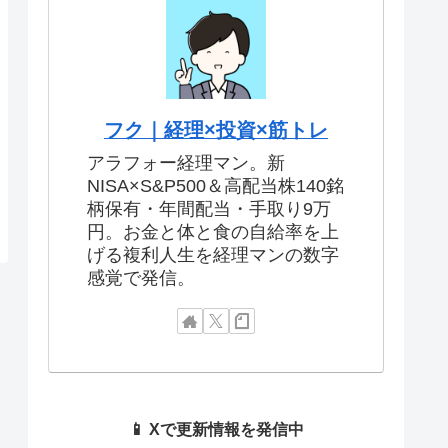
フク｜経理×投資×筋トレ
アラフォー経理マン。新
NISA×S&P500＆高配当株140銘
柄保有・年間配当・手取り9万
円。お金と体と食の自給率を上
げる複利人生を経理マンの数字
感覚で発信。
📱 Xで更新情報を発信中