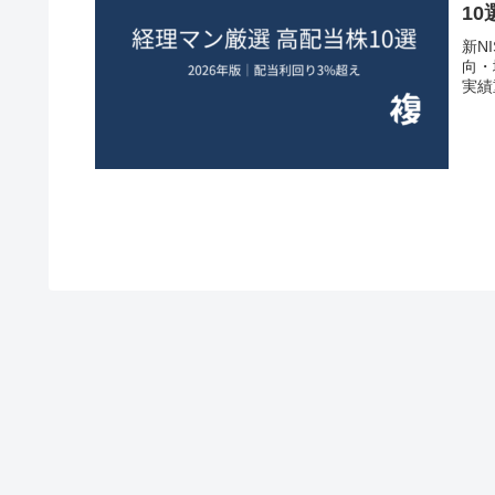
10
新N
向・
実績