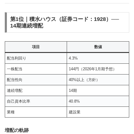
第1位｜積水ハウス（証券コード：1928）──
14期連続増配
項目
数値
配当利回り
4.3%
一株配当
144円（2026年1月期予想）
配当性向
40%以上（方針）
連続増配
14期
自己資本比率
40.8%
業種
建設業
増配の軌跡