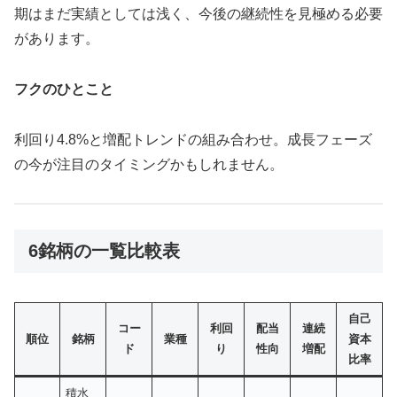
期はまだ実績としては浅く、今後の継続性を見極める必要
があります。
フクのひとこと
利回り4.8%と増配トレンドの組み合わせ。成長フェーズ
の今が注目のタイミングかもしれません。
6銘柄の一覧比較表
自己
コー
利回
配当
連続
順位
銘柄
業種
資本
ド
り
性向
増配
比率
積水