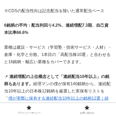
※CDSの配当性向は記念配当を除いた通常配当ベース
6銘柄の平均：配当利回り4.2%、連続増配7.3期、自己資
本比率66.6%
業種は建設・サービス（学習塾・技術サービス・人材）・
倉庫・化学と分散。1本目の「高配当株10選」と合わせる
と16銘柄・幅広い業種をカバーできます。
📌
連続増配の上位概念として「連続配当10年以上」の銘
柄もあります。
経理マンの僕が保有140銘柄から、連続配
当10年以上の日本株12銘柄を厳選した実保有リストを
「
僕が実際に保有する連続配当10年以上の銘柄12選｜経
理マンが厳選
」で公開しました。連続増配6選のうちクイ
ック・積水ハウス・あいHDも含まれており、より広い
プライバシーポリシー
お問い合わせ