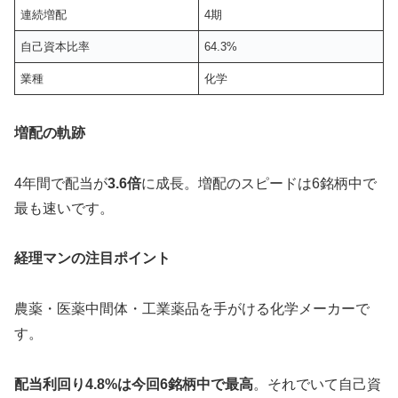
連続増配
4期
自己資本比率
64.3%
業種
化学
増配の軌跡
4年間で配当が
3.6倍
に成長。増配のスピードは6銘柄中で
最も速いです。
経理マンの注目ポイント
農薬・医薬中間体・工業薬品を手がける化学メーカーで
す。
配当利回り4.8%は今回6銘柄中で最高
。それでいて自己資