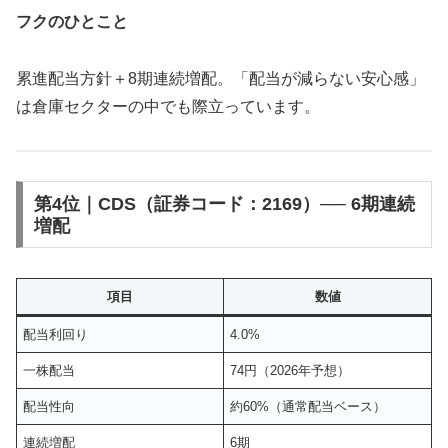
フクのひとこと
累進配当方針＋8期連続増配。「配当が減らない安心感」
は倉庫セクターの中でも際立っています。
第4位｜CDS（証券コード：2169）── 6期連続
増配
項目
数値
配当利回り
4.0%
一株配当
74円（2026年予想）
配当性向
約60%（通常配当ベース）
連続増配
6期