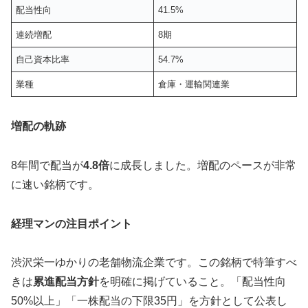
配当性向
41.5%
連続増配
8期
自己資本比率
54.7%
業種
倉庫・運輸関連業
増配の軌跡
8年間で配当が
4.8倍
に成長しました。増配のペースが非常
に速い銘柄です。
経理マンの注目ポイント
渋沢栄一ゆかりの老舗物流企業です。この銘柄で特筆すべ
きは
累進配当方針
を明確に掲げていること。「配当性向
50%以上」「一株配当の下限35円」を方針として公表し