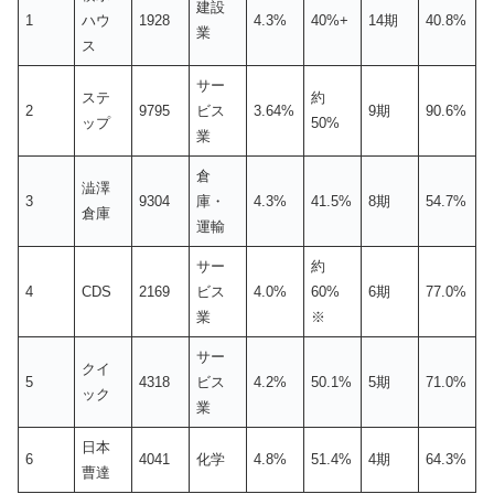
建設
1
ハウ
1928
4.3%
40%+
14期
40.8%
業
ス
サー
ステ
約
2
9795
ビス
3.64%
9期
90.6%
ップ
50%
業
倉
澁澤
3
9304
庫・
4.3%
41.5%
8期
54.7%
倉庫
運輸
サー
約
4
CDS
2169
ビス
4.0%
60%
6期
77.0%
業
※
サー
クイ
5
4318
ビス
4.2%
50.1%
5期
71.0%
ック
業
日本
6
4041
化学
4.8%
51.4%
4期
64.3%
曹達