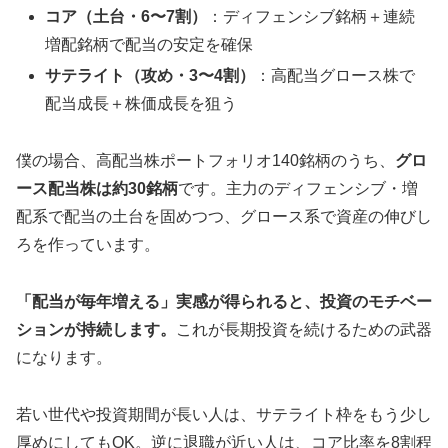
コア（土台・6〜7割）
：ディフェンシブ銘柄＋連続
増配銘柄で配当の安定を確保
サテライト（攻め・3〜4割）
：高配当グロース株で
配当成長＋株価成長を狙う
僕の場合、高配当株ポートフォリオ140銘柄のうち、
グロ
ース配当株は約30銘柄
です。主力のディフェンシブ・増
配系で配当の土台を固めつつ、グロース系で資産の伸びし
ろを作っています。
「配当が毎年増える」実感が得られると、投資のモチベー
ションが持続します。
これが長期投資を続けるための武器
になります。
若い世代や投資期間が長い人は、サテライト枠をもう少し
厚めにしてもOK。逆に退職が近い人は、コア比率を8割程