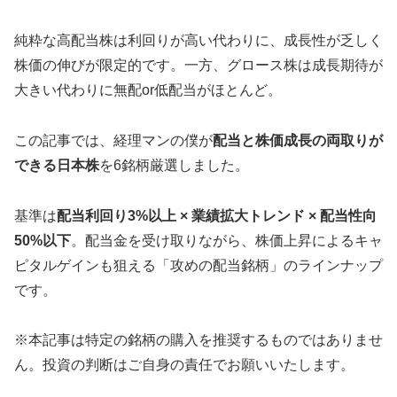
純粋な高配当株は利回りが高い代わりに、成長性が乏しく
株価の伸びが限定的です。一方、グロース株は成長期待が
大きい代わりに無配or低配当がほとんど。
この記事では、経理マンの僕が
配当と株価成長の両取りが
できる日本株
を6銘柄厳選しました。
基準は
配当利回り3%以上 × 業績拡大トレンド × 配当性向
50%以下
。配当金を受け取りながら、株価上昇によるキャ
ピタルゲインも狙える「攻めの配当銘柄」のラインナップ
です。
※本記事は特定の銘柄の購入を推奨するものではありませ
ん。投資の判断はご自身の責任でお願いいたします。