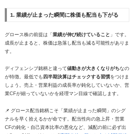
1. 業績が止まった瞬間に株価も配当も下がる
グロース株の前提は「
業績が伸び続けていること
」です。
成長が止まると、株価は急落し配当も減る可能性がありま
す。
ディフェンシブ銘柄と違って
値動きが大きくなりがち
なの
が特徴。最低でも
四半期決算はチェックする習慣
をつけま
しょう。売上・営業利益の成長率が鈍化していないか、営
業CFが細っていないかを経理マン目線で確認します。
📌 グロース配当銘柄こそ「業績が止まった瞬間」のシグ
ナルを早く拾えるかが命です。配当性向の急上昇・営業
CFの鈍化・自己資本比率の悪化など、減配の前に必ず出