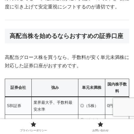
度に引き上げて安定重視にシフトするのが適切です。
高配当株を始めるならおすすめの証券口座
高配当グロース株を買うなら、手数料が安く単元未満株に
対応した証券口座がおすすめです。
国内株手数
証券会社
強み
単元未満株
料
業界最大手、手数料最
SBI証券
◎（S株）
0円
安水準
◎（かぶミ
楽天証券
楽天ポイント連携
0円
ニ）
プライバシーポリシー
お問い合わせ