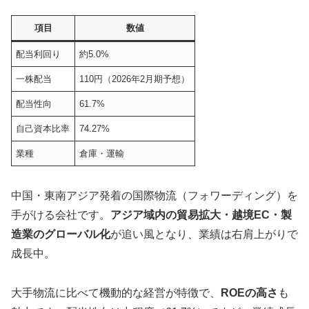
項目
数値
配当利回り
約5.0%
一株配当
110円（2026年2月期予想）
配当性向
61.7%
自己資本比率
74.27%
業種
倉庫・運輸
中国・東南アジア発着の国際物流（フォワーディング）を
手がける会社です。
アジア域内の貿易拡大・越境EC・製
造業のグローバル化
が追い風となり、業績は右肩上がりで
成長中。
大手物流に比べて機動的な経営が特徴で、
ROEの高さ
も