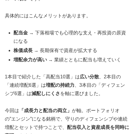
具体的にはこんなメリットがあります。
配当金
→ 下落相場でも心理的な支え・再投資の原資
になる
株価成長
→ 長期保有で資産が拡大する
増配余力が高い
→ 業績とともに配当も増えていく
1本目で紹介した「高配当10選」は
広い分散
、2本目の
「連続増配6選」は
増配の持続力
、3本目の「ディフェン
シブ6選」は
減配しにくさ
を軸に選びました。
今回は
「成長力と配当の両立」
が軸。ポートフォリオ
の”エンジン”になる銘柄で、守りのディフェンシブや連続
増配とセットで持つことで、
配当収入と資産成長を同時に