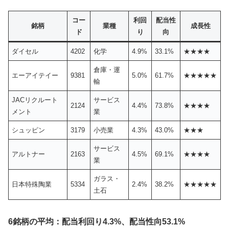
コー
利回
配当性
銘柄
業種
成長性
ド
り
向
ダイセル
4202
化学
4.9%
33.1%
★★★★
倉庫・運
エーアイテイー
9381
5.0%
61.7%
★★★★★
輸
JACリクルート
サービス
2124
4.4%
73.8%
★★★★
メント
業
シュッピン
3179
小売業
4.3%
43.0%
★★★
サービス
アルトナー
2163
4.5%
69.1%
★★★★
業
ガラス・
日本特殊陶業
5334
2.4%
38.2%
★★★★★
土石
6銘柄の平均：配当利回り4.3%、配当性向53.1%