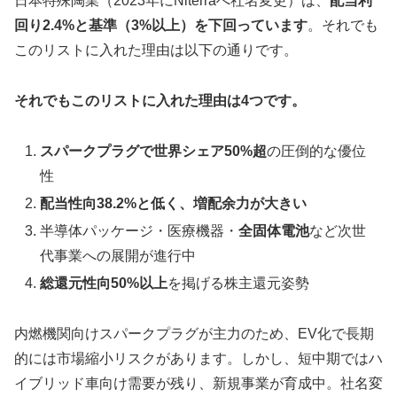
日本特殊陶業（2023年にNiterraへ社名変更）は、
配当利
回り2.4%と基準（3%以上）を下回っています
。それでも
このリストに入れた理由は以下の通りです。
それでもこのリストに入れた理由は4つです。
スパークプラグで世界シェア50%超
の圧倒的な優位
性
配当性向38.2%と低く、増配余力が大きい
半導体パッケージ・医療機器・
全固体電池
など次世
代事業への展開が進行中
総還元性向50%以上
を掲げる株主還元姿勢
内燃機関向けスパークプラグが主力のため、EV化で長期
的には市場縮小リスクがあります。しかし、短中期ではハ
イブリッド車向け需要が残り、新規事業が育成中。社名変