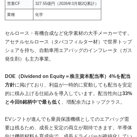
営業CF
327.55億円（2026年3月期2Q累計）
業種
化学
セルロース・有機合成など化学素材の大手メーカーです。
アセチルセルロース（タバコフィルター材）で世界トップ
シェアを持ち、自動車用エアバッグのインフレータ（ガス
発生剤）も主力事業。
DOE（Dividend on Equity＝株主資本配当率）4%を配当
方針
に掲げており、利益が一時的に変動しても配当を安定
的に積み上げる仕組みを導入しています。配当性向は
33%
と今回6銘柄中で最も低く
、増配余力はトップクラス。
EVシフトが進んでも乗員保護機構としてのエアバッグ需
要は残るため、成長と安定の両立が期待できます。半導体
向け機能材料も育成中で、成長ドライバーが複線化してい