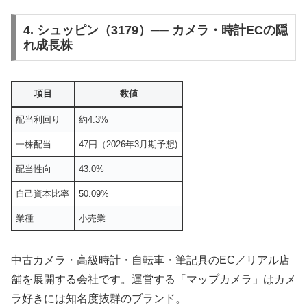
4. シュッピン（3179）── カメラ・時計ECの隠
れ成長株
項目
数値
配当利回り
約4.3%
一株配当
47円（2026年3月期予想)
配当性向
43.0%
自己資本比率
50.09%
業種
小売業
中古カメラ・高級時計・自転車・筆記具のEC／リアル店
舗を展開する会社です。運営する「マップカメラ」はカメ
ラ好きには知名度抜群のブランド。